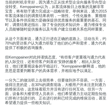
当前的时机非常好，因为通力正从技术型企业向服务导向型企
业转变。Kemppainen认为，从客流体验日上收集的见解非常
宝贵，将有助于通力完成这一战略转变。举例来说，通力2015
年客流体验日的调查结果表明，一致性、个性化服务、重视细
节以及备件供应能力是确保提供优质服务的最重要的基石。同
时，调查结果还指出，除了专业的技术知识外，通力维保专业
人员能够随时提供服务以及与客户建立信赖关系也同样重要。
从这个方面来说，通力正行进在正确的道路上。活动当天，约
70%的受访客户认为通力听取了他们的心声和需求，通力代表
提供了积极的咨询服务。
但Kemppainen对此持谨慎态度。“有些客户更重视与通力代表
的人际交往，还有些客户则喜欢‘安静的服务’，相比人际交
往，他们更重视设备的平稳运行。”Kemppainen解释道，他的
意思是需要判断客户的具体需求，并相应地予以满足。
一分为二的做法听上去很简单，但要做到并不容易。一方面，
值得注意的是，在30%的调查现场，大楼用户并未注意到通力
的维保活动，这意味着双方并没有进行任何互动。但另一方
面，设备和大楼管理人员表示，他们希望通力主动定期告知他
们所有计划进行的、正在进行的和已经完成的维保活动，甚至
希望通力提供一些相关知识。