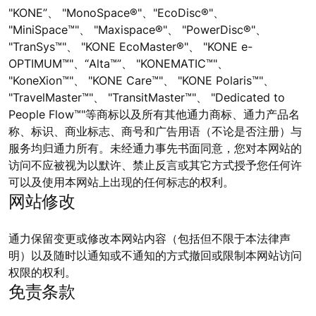
"KONE”、 "MonoSpace®"、"EcoDisc®"、
"MiniSpace™"、 "Maxispace®"、 "PowerDisc®"、
"TranSys™"、 "KONE EcoMaster®"、 "KONE e-
OPTIMUM™"、“Alta™”、 "KONEMATIC™"、
"KoneXion™"、 "KONE Care™"、 "KONE Polaris™"、
"TravelMaster™"、 "TransitMaster™"、 "Dedicated to
People Flow™"等商标以及所有其他通力商标、通力产品名
称、标识、商业标志、商号和广告用语（不论是否注册）与
服务均归通力所有。未经通力事先书面同意，您对本网站的
访问不应被视为以默许、禁止反言或其它方式授予您任何许
可以及使用本网站上出现的任何标志的权利。
网站修改
通力保留变更或修改本网站内容（包括但不限于本法律声
明）以及随时以通知或不通知的方式撤回或限制本网站访问
权限的权利。
免责条款