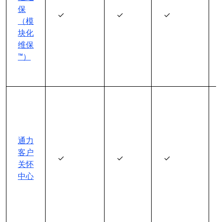
保
✓
✓
✓
（模
块化
维保
™）
通力
客户
✓
✓
✓
关怀
中心