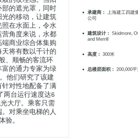
外部的遮光罩，同时
承建商：
上海建工四建
阳光的移动，让建筑
公司
光照在水面上，令水
运营角度来说，水都
建筑设计：
Skidmore, O
and Merrill
高端商业综合体集购
每天将有数以千计的
高度：
300米
般、顺畅的客流环
丰富的通力专家为绿
总楼层面积：
200,000
案。他们研究了该建
有针对性地配备了满
了两台运行速度达6
观光大厅。乘客只需
端。对乘坐电梯的人
体验。