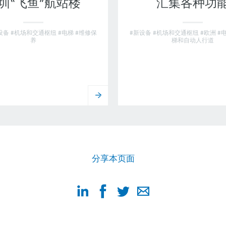
圳“飞鱼”航站楼
汇集各种功
设备 #机场和交通枢纽 #电梯 #维修保
#新设备 #机场和交通枢纽 #欧洲 #
养
梯和自动人行道
分享本页面