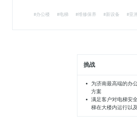
#办公楼
#电梯
#维修保养
#新设备
#亚
挑战
为济南最高端的办
方案
满足客户对电梯安
梯在大楼内运行以