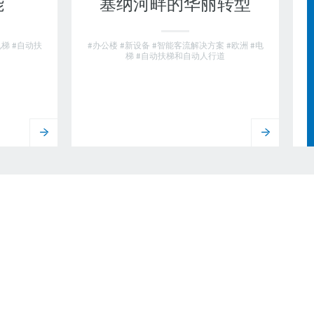
能
塞纳河畔的华丽转型
电梯 #自动扶
#办公楼 #新设备 #智能客流解决方案 #欧洲 #电
梯 #自动扶梯和自动人行道