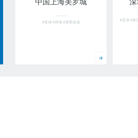
中国上海美罗城
深
#亚洲 #新
#亚洲 #商场 #更新改造