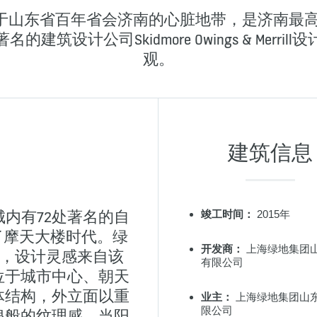
于山东省百年省会济南的心脏地带，是济南最高
建筑设计公司Skidmore Owings & Merri
观。
建筑信息
内有72处著名的自
竣工时间：
2015年
了摩天大楼时代。绿
开发商：
上海绿地集团
筑，设计灵感来自该
有限公司
位于城市中心、朝天
体结构，外立面以重
业主：
上海绿地集团山
限公司
浪般的纹理感。当阳